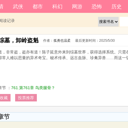
籍功能。
自动登
情
武侠
都市
科幻
网游
恐怖
历史
还没有账号？
立即注册
阅读记录
综墓，卸岭盗魁
作者：
孤勇也温柔
最后更新时间：
2025/5/30 
道，非常盗，盗亦有道！陈子延意外来到综墓世界，获得选择系统。只需
得常人难以思量的异术奇宝。秘术传承、远古血脉、珍禽异兽……而这一切
章节 ：
761.第761章 鸟类腿骨？
收藏
投票推荐
章节