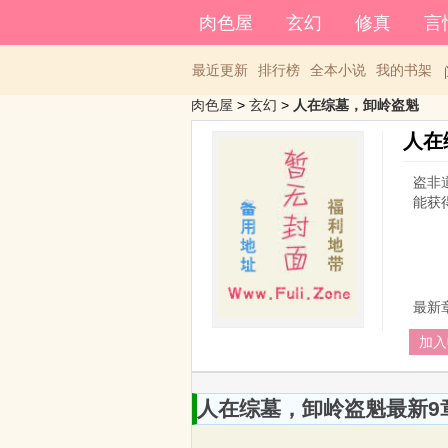
登录后可以拥有藏书和下载书
肉色屋
玄幻
修真
言
最近更新
排行榜
全本小说
我的书架
肉色屋
> 
玄幻
> 
人在综墓，卸岭盗魁
人在
盗非
能获
最新
加入
人在综墓，卸岭盗魁最新9