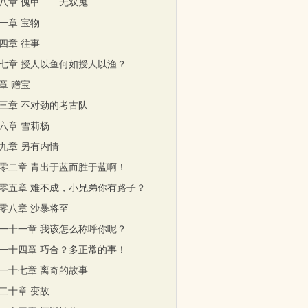
八章 傀甲——无双鬼
一章 宝物
四章 往事
七章 授人以鱼何如授人以渔？
章 赠宝
三章 不对劲的考古队
六章 雪莉杨
九章 另有内情
零二章 青出于蓝而胜于蓝啊！
零五章 难不成，小兄弟你有路子？
零八章 沙暴将至
一十一章 我该怎么称呼你呢？
一十四章 巧合？多正常的事！
一十七章 离奇的故事
二十章 变故