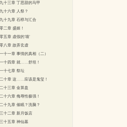
九十三章 丁思甜的马甲
九十六章 人祭？
九十九章 石椁与汇合
零二章 盛姬！
零五章 虚假的‘墙’
零八章 故弄玄虚
一十一章 事情的真相（二）
一十四章 就……舒坦！
一十七章 祭坛
二十章 这……应该是鬼玺！
二十三章 金算盘
二十六章 侮辱性极强！
二十九章 催眠？洗脑？
三十二章 新月饭店
三十五章 神仙墓