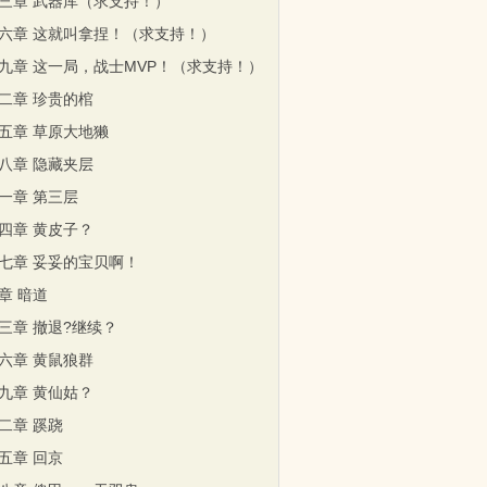
三章 武器库（求支持！）
六章 这就叫拿捏！（求支持！）
九章 这一局，战士MVP！（求支持！）
二章 珍贵的棺
五章 草原大地獭
八章 隐藏夹层
一章 第三层
四章 黄皮子？
七章 妥妥的宝贝啊！
章 暗道
三章 撤退?继续？
六章 黄鼠狼群
九章 黄仙姑？
二章 蹊跷
五章 回京