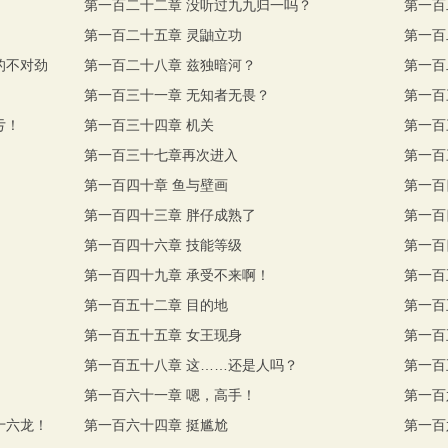
第一百二十二章 没听过九九归一吗？
第一百
！
第一百二十五章 灵鼬立功
第一百
的不对劲
第一百二十八章 兹独暗河？
第一百
第一百三十一章 无知者无畏？
第一百
亏！
第一百三十四章 机关
第一百
第一百三十七章再次进入
第一百
第一百四十章 鱼与壁画
第一百
第一百四十三章 胖仔成熟了
第一百
第一百四十六章 技能等级
第一百
第一百四十九章 承受不来啊！
第一百
第一百五十二章 目的地
第一百
第一百五十五章 女王现身
第一百
第一百五十八章 这……还是人吗？
第一百
第一百六十一章 嗯，高手！
第一百
十六龙！
第一百六十四章 挺尴尬
第一百