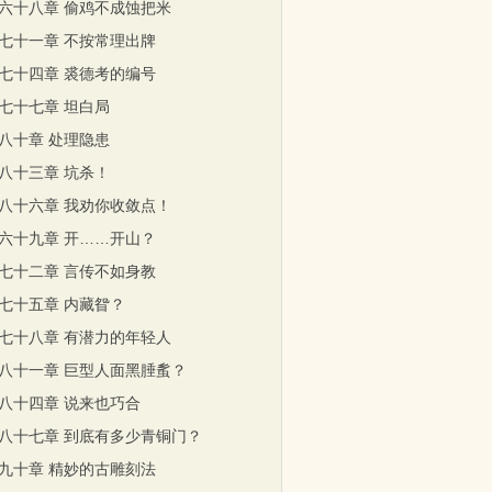
六十八章 偷鸡不成蚀把米
七十一章 不按常理出牌
七十四章 裘德考的编号
七十七章 坦白局
八十章 处理隐患
八十三章 坑杀！
八十六章 我劝你收敛点！
六十九章 开……开山？
七十二章 言传不如身教
七十五章 内藏眢？
七十八章 有潜力的年轻人
八十一章 巨型人面黑腄蚃？
八十四章 说来也巧合
八十七章 到底有多少青铜门？
九十章 精妙的古雕刻法